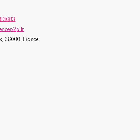
683683
encep2p.fr
x, 36000, France